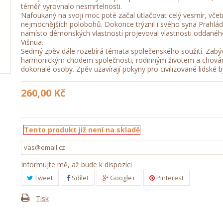
téměř vyrovnalo nesmrtelnosti.
Nafoukaný na svoji moc poté začal utlačovat celý vesmír, včet
nejmocnějších polobohů. Dokonce trýznil i svého syna Prahlád
namísto démonských vlastností projevoval vlastnosti oddané
Višnua.
Sedmý zpěv dále rozebírá témata společenského soužití. Zabý
harmonickým chodem společnosti, rodinným životem a chová
dokonalé osoby. Zpěv uzavírají pokyny pro civilizované lidské b
260,00 Kč
Tento produkt již není na skladě
Informujte mě, až bude k dispozici
Tweet
Sdílet
Google+
Pinterest
Tisk