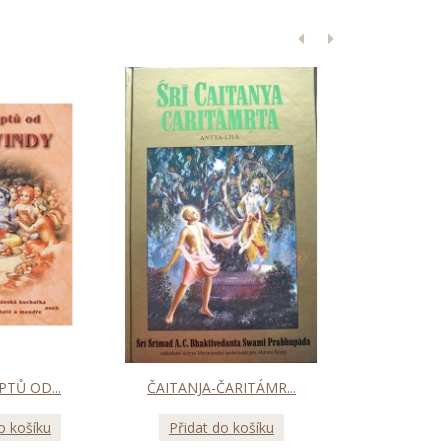
PTŮ OD...
ČAITANJA-ČARITÁMR...
PSYCHOLOGI
o košíku
Přidat do košíku
Přidat d