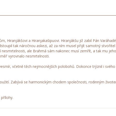
Hiranjákšovi a Hiranjakašipuovi. Hiranjákšu již zabil Pán Varáhadéva
Podstoupil tak náročnou askezi, až za ním musel přijít samotný stvoři
í nesmrtelnosti, ale Brahmá sám nakonec musí zemřít, a tak mu jeho
éměř vyrovnalo nesmrtelnosti.
 vesmír, včetně těch nejmocnějších polobohů. Dokonce trýznil i svéh
oužití. Zabývá se harmonickým chodem společnosti, rodinným živote
přílohy.