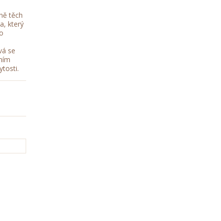
ně těch
a, který
ho
vá se
ním
ytosti.