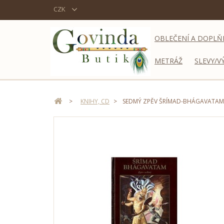
CZK
OBLEČENÍ A DOPLŇ
METRÁŽ
SLEVY/V
>
KNIHY, CD
>
SEDMÝ ZPĚV ŠRÍMAD-BHÁGAVATA