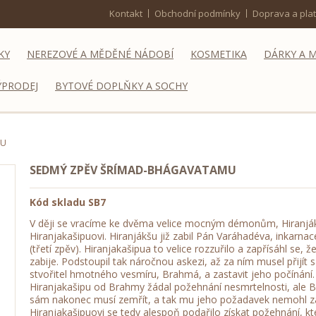
Kontakt
Obchodní podmínky
Doprava a pla
KY
NEREZOVÉ A MĚDĚNÉ NÁDOBÍ
KOSMETIKA
DÁRKY A 
ÝPRODEJ
BYTOVÉ DOPLŇKY A SOCHY
MU
SEDMÝ ZPĚV ŠRÍMAD-BHÁGAVATAMU
Kód skladu
SB7
V ději se vracíme ke dvěma velice mocným démonům, Hiranjá
Hiranjakašipuovi. Hiranjákšu již zabil Pán Varáhadéva, inkarnac
(třetí zpěv). Hiranjakašipua to velice rozzuřilo a zapřísáhl se, ž
zabije. Podstoupil tak náročnou askezi, až za ním musel přijít
stvořitel hmotného vesmíru, Brahmá, a zastavit jeho počínání.
Hiranjakašipu od Brahmy žádal požehnání nesmrtelnosti, ale
sám nakonec musí zemřít, a tak mu jeho požadavek nemohl za
Hiranjakašipuovi se tedy alespoň podařilo získat požehnání, kt