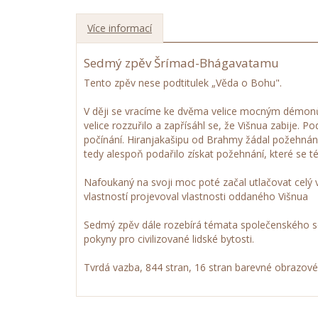
Více informací
Sedmý zpěv Šrímad-Bhágavatamu
Tento zpěv nese podtitulek „Věda o Bohu".
V ději se vracíme ke dvěma velice mocným démonům, 
velice rozzuřilo a zapřísáhl se, že Višnua zabije. 
počínání. Hiranjakašipu od Brahmy žádal požehnán
tedy alespoň podařilo získat požehnání, které se t
Nafoukaný na svoji moc poté začal utlačovat celý
vlastností projevoval vlastnosti oddaného Višnua
Sedmý zpěv dále rozebírá témata společenského s
pokyny pro civilizované lidské bytosti.
Tvrdá vazba, 844 stran, 16 stran barevné obrazové 