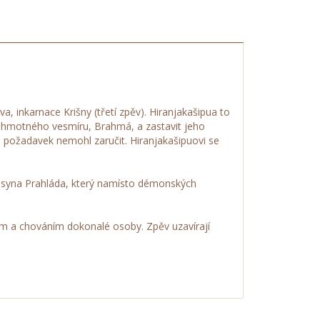
, inkarnace Krišny (třetí zpěv). Hiranjakašipua to
tel hmotného vesmíru, Brahmá, a zastavit jeho
 požadavek nemohl zaručit. Hiranjakašipuovi se
o syna Prahláda, který namísto démonských
m a chováním dokonalé osoby. Zpěv uzavírají