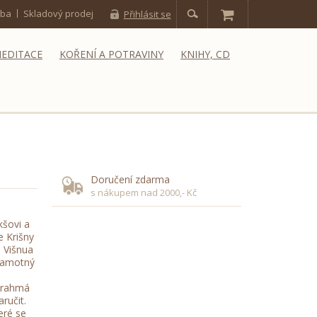
tba
Skladový prodej
Přihlásit se
MEDITACE
KOŘENÍ A POTRAVINY
KNIHY, CD
Doručení zdarma
s nákupem nad 2000,- Kč
kšovi a
e Krišny
e Višnua
 samotný
 Brahmá
ručit.
eré se