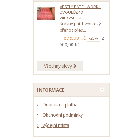
VESELÝ PATCHWORK -
DVOULŮŽKO,
240X250CM
Krásný patchworkový
přehoz přes...
1 875,00 Kč
2
-25%
500,00 Kč
Všechny slevy
INFORMACE
Doprava a platba
Obchodní podmínky
Výdejní místa