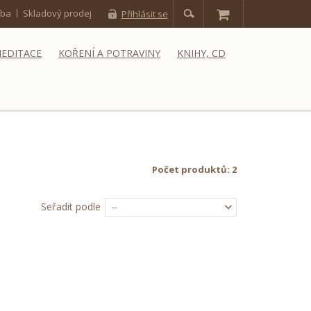
tba
Skladový prodej
Přihlásit se
MEDITACE
KOŘENÍ A POTRAVINY
KNIHY, CD
Počet produktů: 2
Seřadit podle
--