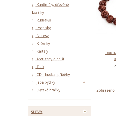
Kantimály, dřevěné
korálky
Rudrakši
Propisky
Notesy
Klíčenky
Kartály
ORIGI
Árati tácy a další
R
Tilak
CD - hudba, příběhy
Japa pytlíky
Dětské hračky
Zobrazeno 1
SLEVY