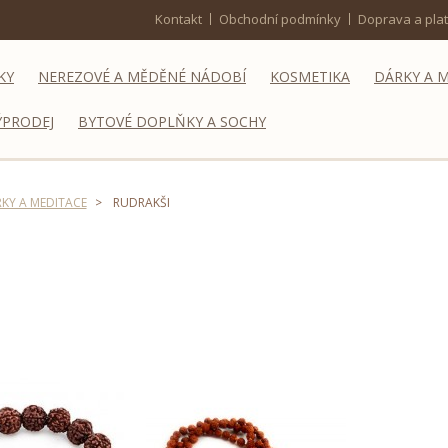
Kontakt
Obchodní podmínky
Doprava a pla
KY
NEREZOVÉ A MĚDĚNÉ NÁDOBÍ
KOSMETIKA
DÁRKY A 
ÝPRODEJ
BYTOVÉ DOPLŇKY A SOCHY
KY A MEDITACE
>
RUDRAKŠI
I