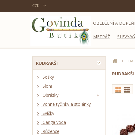
CZK
OBLEČENÍ A DOPLŇ
METRÁŽ
SLEVY/V
>
DÁR
RUDRAKŠI
RUDRAKŠ
Sošky
Sloni
Obrázky
Vonné tyčinky a stojánky
Svíčky
Ganga voda
Růžence