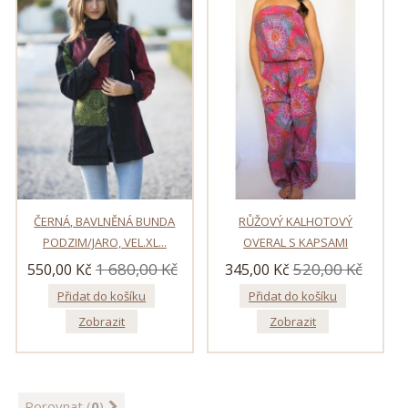
ČERNÁ, BAVLNĚNÁ BUNDA
RŮŽOVÝ KALHOTOVÝ
PODZIM/JARO, VEL.XL...
OVERAL S KAPSAMI
1 680,00 Kč
520,00 Kč
550,00 Kč
345,00 Kč
Přidat do košíku
Přidat do košíku
Zobrazit
Zobrazit
Porovnat (
0
)