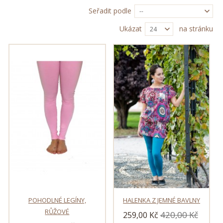
Seřadit podle
--
Ukázat
na stránku
24
POHODLNÉ LEGÍNY,
HALENKA Z JEMNÉ BAVLNY
RŮŽOVÉ
420,00 Kč
259,00 Kč