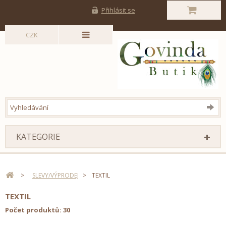
Přihlásit se
CZK
KATEGORIE
>
SLEVY/VÝPRODEJ
>
TEXTIL
TEXTIL
Počet produktů: 30