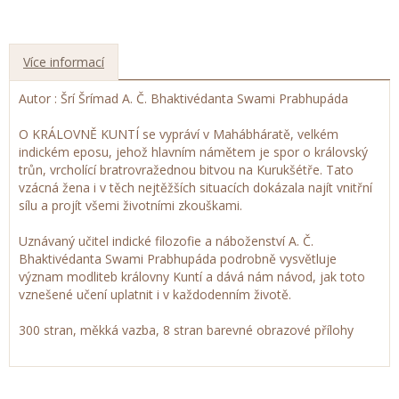
Více informací
Autor :
Šrí Šrímad A. Č. Bhaktivédanta Swami Prabhupáda
O KRÁLOVNĚ KUNTÍ se vypráví v Mahábháratě, velkém
indickém eposu, jehož hlavním námětem je spor o královský
trůn, vrcholící bratrovražednou bitvou na Kurukšétře. Tato
vzácná žena i v těch nejtěžších situacích dokázala najít vnitřní
sílu a projít všemi životními zkouškami.
Uznávaný učitel indické filozofie a náboženství A. Č.
Bhaktivédanta Swami Prabhupáda podrobně vysvětluje
význam modliteb královny Kuntí a dává nám návod, jak toto
vznešené učení uplatnit i v každodenním životě.
300 stran, měkká vazba, 8 stran barevné obrazové přílohy