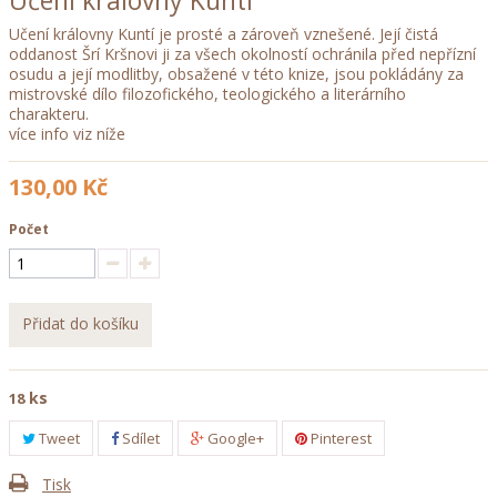
Učení královny Kuntí
Učení královny Kuntí je prosté a zároveň vznešené. Její čistá
oddanost Šrí Kršnovi ji za všech okolností ochránila před nepřízní
osudu a její modlitby, obsažené v této knize, jsou pokládány za
mistrovské dílo filozofického, teologického a literárního
charakteru.
více info viz níže
130,00 Kč
Počet
Přidat do košíku
ks
18
Tweet
Sdílet
Google+
Pinterest
Tisk