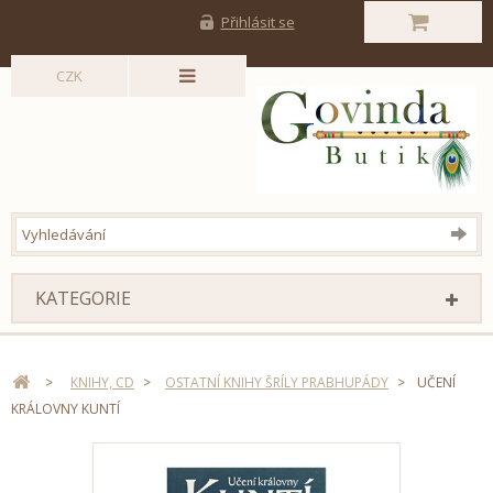
Přihlásit se
CZK
KATEGORIE
>
KNIHY, CD
>
OSTATNÍ KNIHY ŠRÍLY PRABHUPÁDY
>
UČENÍ
KRÁLOVNY KUNTÍ