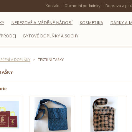
Kontakt
Obchodní podmínky
Doprava a pla
KY
NEREZOVÉ A MĚDĚNÉ NÁDOBÍ
KOSMETIKA
DÁRKY A 
ÝPRODEJ
BYTOVÉ DOPLŇKY A SOCHY
EČENÍ A DOPLŇKY
>
TEXTILNÍ TAŠKY
 TAŠKY
rie