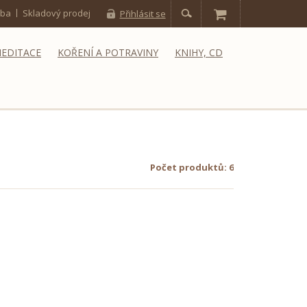
tba
Skladový prodej
Přihlásit se
MEDITACE
KOŘENÍ A POTRAVINY
KNIHY, CD
Počet produktů: 6