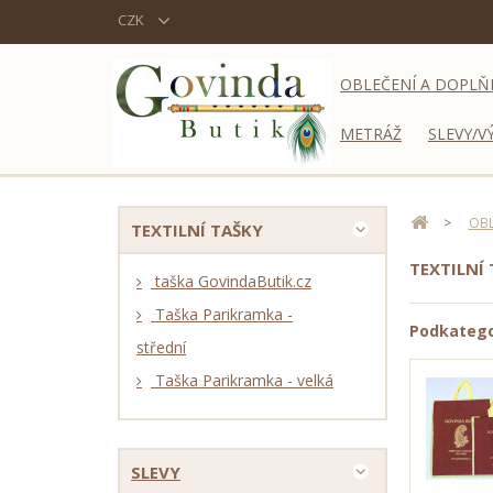
CZK
OBLEČENÍ A DOPLŇ
METRÁŽ
SLEVY/V
>
OBL
TEXTILNÍ TAŠKY
TEXTILNÍ
taška GovindaButik.cz
Taška Parikramka -
Podkatego
střední
Taška Parikramka - velká
SLEVY