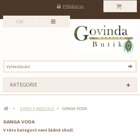
Přihlásit se
CZK
KATEGORIE
>
DÁRKY A MEDITACE
>
GANGA VODA
GANGA VODA
V této kategorii není žádné zboží.