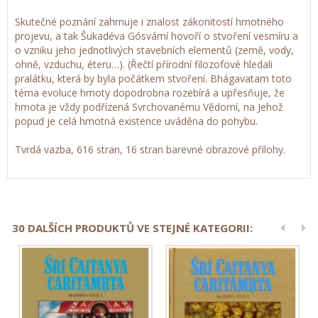
Skutečné poznání zahrnuje i znalost zákonitostí hmotného
projevu, a tak Šukadéva Gósvámí hovoří o stvoření vesmíru a
o vzniku jeho jednotlivých stavebních elementů (země, vody,
ohně, vzduchu, éteru…). (Řečtí přírodní filozofové hledali
pralátku, která by byla počátkem stvoření. Bhágavatam toto
téma evoluce hmoty dopodrobna rozebírá a upřesňuje, že
hmota je vždy podřízená Svrchovanému Vědomí, na Jehož
popud je celá hmotná existence uváděna do pohybu.
Tvrdá vazba, 616 stran, 16 stran barevné obrazové přílohy.
30 DALŠÍCH PRODUKTŮ VE STEJNÉ KATEGORII: