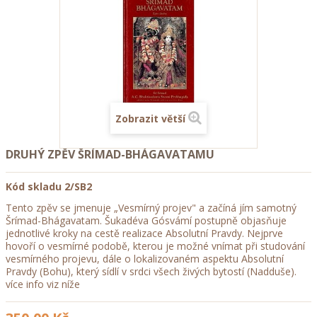
Zobrazit větší
DRUHÝ ZPĚV ŠRÍMAD-BHÁGAVATAMU
Kód skladu
2/SB2
Tento zpěv se jmenuje „Vesmírný projev" a začíná jím samotný
Šrímad-Bhágavatam. Šukadéva Gósvámí postupně objasňuje
jednotlivé kroky na cestě realizace Absolutní Pravdy. Nejprve
hovoří o vesmírné podobě, kterou je možné vnímat při studování
vesmírného projevu, dále o lokalizovaném aspektu Absolutní
Pravdy (Bohu), který sídlí v srdci všech živých bytostí (Nadduše).
více info viz níže