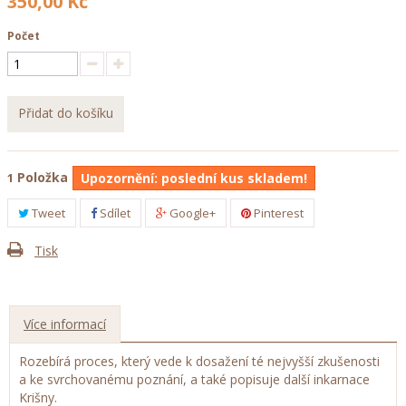
350,00 Kč
Počet
Přidat do košíku
Položka
1
Upozornění: poslední kus skladem!
Tweet
Sdílet
Google+
Pinterest
Tisk
Více informací
Rozebírá proces, který vede k dosažení té nejvyšší zkušenosti
a ke svrchovanému poznání, a také popisuje další inkarnace
Krišny.