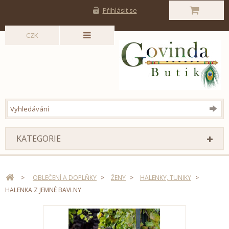
Přihlásit se
CZK
KATEGORIE
>
OBLEČENÍ A DOPLŇKY
>
ŽENY
>
HALENKY, TUNIKY
>
HALENKA Z JEMNÉ BAVLNY