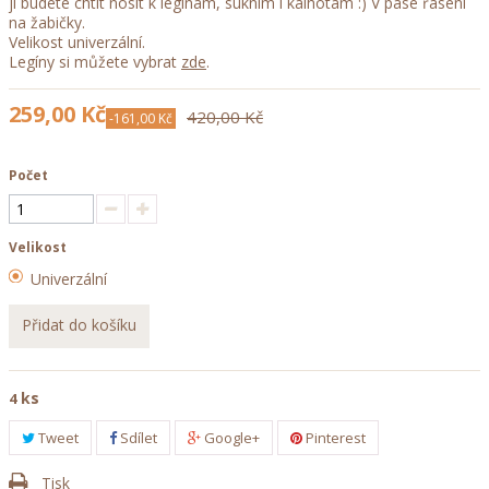
ji budete chtít nosit k legínám, sukním i kalhotám :) V pase řasení
na žabičky.
Velikost univerzální.
Legíny si můžete vybrat
zde
.
259,00 Kč
420,00 Kč
-161,00 Kč
Počet
Velikost
Univerzální
Přidat do košíku
ks
4
Tweet
Sdílet
Google+
Pinterest
Tisk