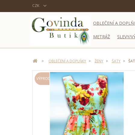
CZK
OBLEČENÍ A DOPLŇ
METRÁŽ
SLEVY/V
>
OBLEČENÍ A DOPLŇKY
>
ŽENY
>
ŠATY
>
ŠAT
VÝPRODEJ!