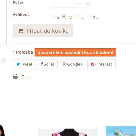
Počet
Velikost
S
M
L
XL
Přidat do košíku
Položka
1
Upozornění: poslední kus skladem!
Tweet
Sdílet
Google+
Pinterest
Tisk