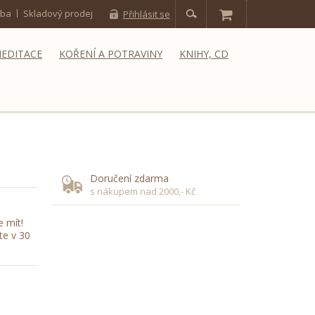
tba
Skladový prodej
Přihlásit se
MEDITACE
KOŘENÍ A POTRAVINY
KNIHY, CD
Doručení zdarma
s nákupem nad 2000,- Kč
e mít!
te v 30