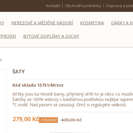
Kontakt
Obchodní podmínky
Doprava a pla
KY
NEREZOVÉ A MĚDĚNÉ NÁDOBÍ
KOSMETIKA
DÁRKY A 
ÝPRODEJ
BYTOVÉ DOPLŇKY A SOCHY
Y
ŠATY
Kód skladu
15751/M/svz
60'tky jsou tu! Veselé barvy, příjmený střih to je něco co musít
Šatičky ze 100% viskozy s bavlněnou podšívkou nejlépe vypere
°C vodě. Nad pasem se zavazují, čímž si regulujete velikost.
279,00 Kč
408,00 Kč
-129,00 Kč