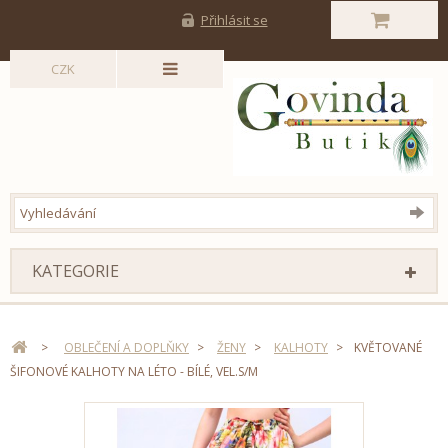
Přihlásit se
CZK
KATEGORIE
>
OBLEČENÍ A DOPLŇKY
>
ŽENY
>
KALHOTY
>
KVĚTOVANÉ
ŠIFONOVÉ KALHOTY NA LÉTO - BÍLÉ, VEL.S/M