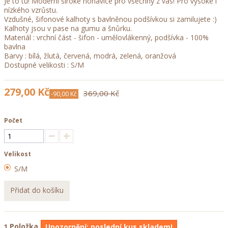
Je to tu! Moderní široké nohavice pro všechny z vás! Pro vysoké i
nízkého vzrůstu.
Vzdušné, šifonové kalhoty s bavlněnou podšívkou si zamilujete :)
Kalhoty jsou v pase na gumu a šnůrku.
Materiál : vrchní část - šifon - umělovlákenný, podšívka - 100%
bavlna
Barvy : bílá, žlutá, červená, modrá, zelená, oranžová
Dostupné velikosti : S/M
279,00 Kč
369,00 Kč
-90,00 Kč
Počet
Velikost
S/M
Přidat do košíku
Položka
1
Upozornění: poslední kus skladem!