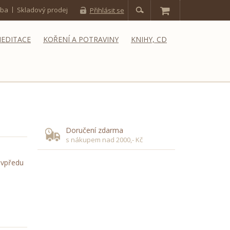
tba
Skladový prodej
Přihlásit se
MEDITACE
KOŘENÍ A POTRAVINY
KNIHY, CD
Doručení zdarma
s nákupem nad 2000,- Kč
 vpředu