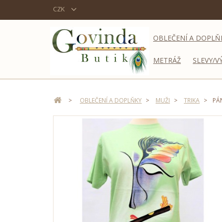
CZK
OBLEČENÍ A DOPLŇ
METRÁŽ
SLEVY/V
>
OBLEČENÍ A DOPLŇKY
>
MUŽI
>
TRIKA
>
PÁN