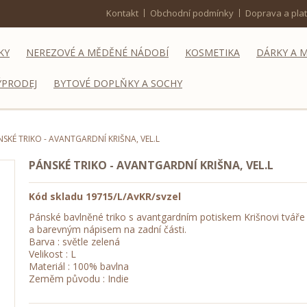
Kontakt
Obchodní podmínky
Doprava a pla
KY
NEREZOVÉ A MĚDĚNÉ NÁDOBÍ
KOSMETIKA
DÁRKY A 
ÝPRODEJ
BYTOVÉ DOPLŇKY A SOCHY
SKÉ TRIKO - AVANTGARDNÍ KRIŠNA, VEL.L
PÁNSKÉ TRIKO - AVANTGARDNÍ KRIŠNA, VEL.L
Kód skladu
19715/L/AvKR/svzel
Pánské bavlněné triko s avantgardním potiskem Krišnovi tváře
a barevným nápisem na zadní části.
Barva : světle zelená
Velikost : L
Materiál : 100% bavlna
Zeměm původu : Indie