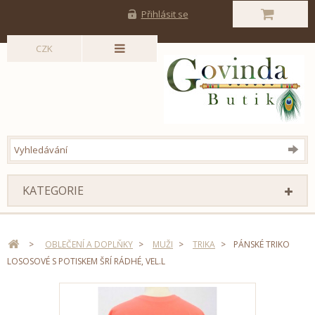
Přihlásit se
CZK
KATEGORIE
>
OBLEČENÍ A DOPLŇKY
>
MUŽI
>
TRIKA
>
PÁNSKÉ TRIKO
LOSOSOVÉ S POTISKEM ŠRÍ RÁDHÉ, VEL.L