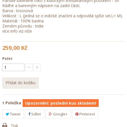
Pánské bavlněné triko s klasickým vrindávanským potiskem - Šrí
Rádhé a barevným nápisem na zadní části.
Barva : lososová
Velikost : L (jedná se o indické značení a odpovídá spíše vel.L= M).
Materiál : 100% bavlna
Zeměm původu : Indie
více info viz níže
259,00 Kč
Počet
Přidat do košíku
Položka
1
Upozornění: poslední kus skladem!
Tweet
Sdílet
Google+
Pinterest
Tisk