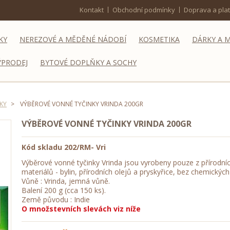
Kontakt
Obchodní podmínky
Doprava a pla
KY
NEREZOVÉ A MĚDĚNÉ NÁDOBÍ
KOSMETIKA
DÁRKY A 
ÝPRODEJ
BYTOVÉ DOPLŇKY A SOCHY
KY
>
VÝBĚROVÉ VONNÉ TYČINKY VRINDA 200GR
VÝBĚROVÉ VONNÉ TYČINKY VRINDA 200GR
Kód skladu
202/RM- Vri
Výběrové vonné tyčinky Vrinda jsou vyrobeny pouze z přírodní
materiálů - bylin, přírodních olejů a pryskyřice, bez chemických
Vůně : Vrinda, jemná vůně.
Balení 200 g (cca 150 ks).
Země původu : Indie
O množstevních slevách viz níže