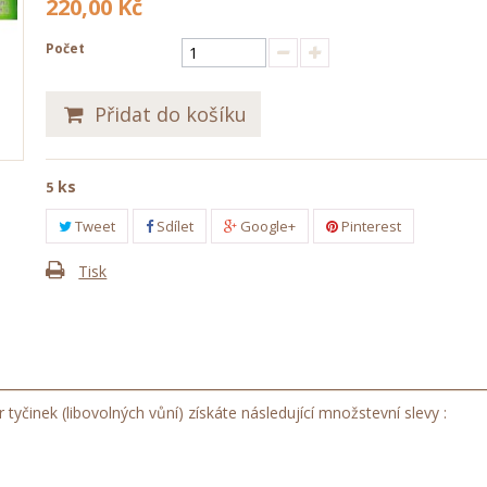
220,00 Kč
Počet
Přidat do košíku
ks
5
Tweet
Sdílet
Google+
Pinterest
Tisk
yčinek (libovolných vůní) získáte následující množstevní slevy :