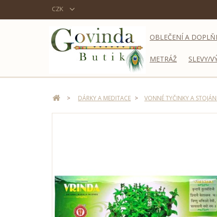
CZK
OBLEČENÍ A DOPLŇ
METRÁŽ
SLEVY/V
>
DÁRKY A MEDITACE
>
VONNÉ TYČINKY A STOJÁN