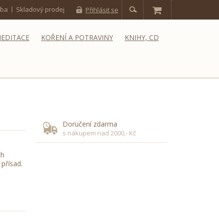
tba
Skladový prodej
Přihlásit se
MEDITACE
KOŘENÍ A POTRAVINY
KNIHY, CD
Doručení zdarma
s nákupem nad 2000,- Kč
ch
 přísad.