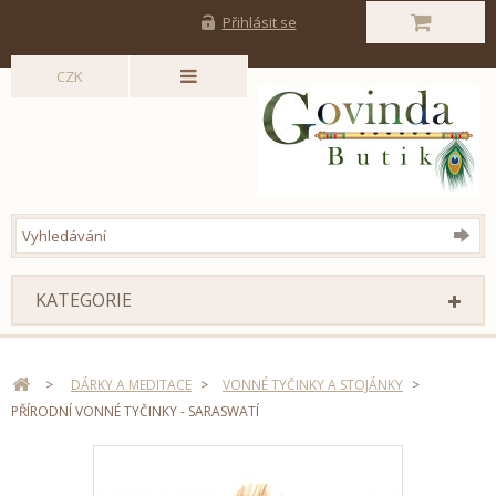
Přihlásit se
CZK
KATEGORIE
>
DÁRKY A MEDITACE
>
VONNÉ TYČINKY A STOJÁNKY
>
PŘÍRODNÍ VONNÉ TYČINKY - SARASWATÍ