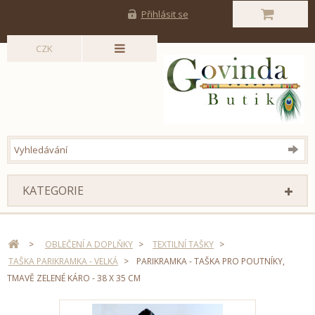
Přihlásit se
CZK
KATEGORIE
>
OBLEČENÍ A DOPLŇKY
>
TEXTILNÍ TAŠKY
>
TAŠKA PARIKRAMKA - VELKÁ
>
PARIKRAMKA - TAŠKA PRO POUTNÍKY,
TMAVĚ ZELENÉ KÁRO - 38 X 35 CM