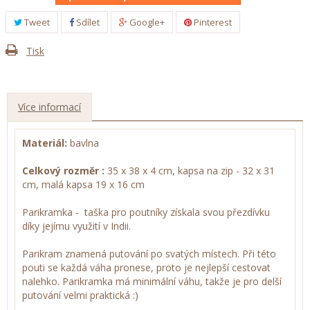
Tweet
Sdílet
Google+
Pinterest
Tisk
Více informací
Materiál:
bavlna
Celkový rozměr :
35 x 38 x 4 cm, kapsa na zip - 32 x 31
cm, malá kapsa 19 x 16 cm
Parikramka - taška pro poutníky získala svou přezdívku
díky jejímu využití v Indii.
Parikram znamená putování po svatých místech. Při této
pouti se každá váha pronese, proto je nejlepší cestovat
nalehko. Parikramka má minimální váhu, takže je pro delší
putování velmi praktická :)