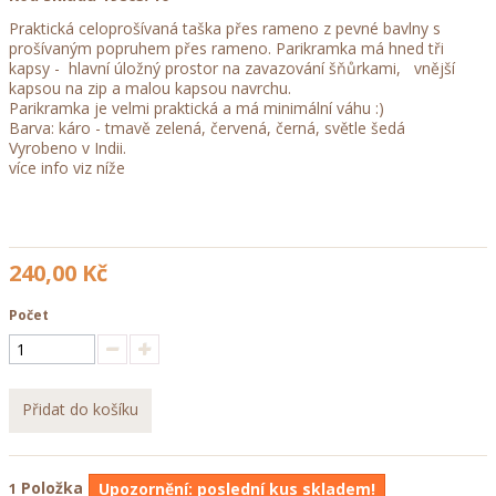
Praktická celoprošívaná taška přes rameno z pevné bavlny s
prošívaným popruhem přes rameno. Parikramka má hned tři
kapsy - hlavní úložný prostor na zavazování šňůrkami, vnější
kapsou na zip a malou kapsou navrchu.
Parikramka je velmi praktická a má minimální váhu :)
Barva: káro - tmavě zelená, červená, černá, světle šedá
Vyrobeno v Indii.
více info viz níže
240,00 Kč
Počet
Přidat do košíku
Položka
1
Upozornění: poslední kus skladem!