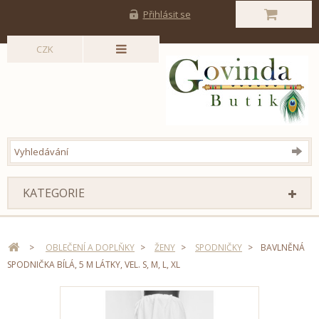
Přihlásit se
CZK
KATEGORIE
>
OBLEČENÍ A DOPLŇKY
>
ŽENY
>
SPODNIČKY
>
BAVLNĚNÁ
SPODNIČKA BÍLÁ, 5 M LÁTKY, VEL. S, M, L, XL