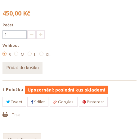
450,00 Kč
Počet
Velikost
S
M
L
XL
Přidat do košíku
Položka
1
Upozornění: poslední kus skladem!
Tweet
Sdílet
Google+
Pinterest
Tisk