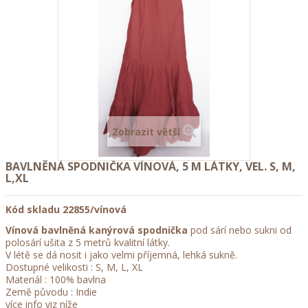
Zobrazit větší
BAVLNĚNÁ SPODNIČKA VÍNOVÁ, 5 M LÁTKY, VEL. S, M,
L,XL
Kód skladu
22855/vínová
Vínová bavlněná kanýrová spodnička
pod sárí nebo sukni od
polosárí ušita z 5 metrů kvalitní látky.
V létě se dá nosit i jako velmi příjemná, lehká sukně.
Dostupné velikosti : S, M, L, XL
Materiál : 100% bavlna
Země původu : Indie
více info viz níže