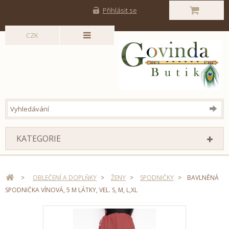
Přihlásit se
CZK
KATEGORIE
>
OBLEČENÍ A DOPLŇKY
>
ŽENY
>
SPODNIČKY
>
BAVLNĚNÁ
SPODNIČKA VÍNOVÁ, 5 M LÁTKY, VEL. S, M, L,XL