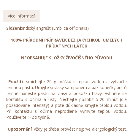
Více informací
Složení
:
Indický angrešt
(
Emblica officinalis
)
100% PŘÍRODNÍ PŘÍPRAVEK BEZ JAKÝCHKOLI UMĚLÝCH
PŘÍDATNÝCH LÁTEK
NEOBSAHUJE SLOŽKY ŽIVOČIŠNÉHO PŮVODU
Použití
: smíchejte 20 g prášku s teplou vodou a vytvořte
jemnou pastu. Umyjte si vlasy šamponem a pak konečky prstů
jemně naneste pastu na vlasy a pokožku hlavy. Vyhněte se
kontaktu s očima a ústy. Nechejte působit 5-20 minut (dle
požadované intenzity) a poté důkladně smyjte teplou vodou.
Při kontaktu s očima neprodleně vymyjte teplou vodou.
Používejte 1-2 x týdně.
Upozornění
: vždy je třeba provést nejprve alergologický test.