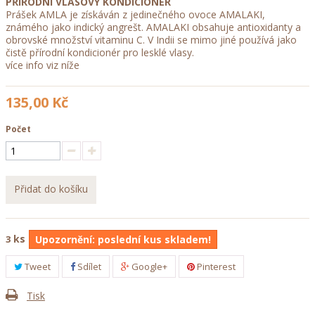
PŘÍRODNÍ VLASOVÝ KONDICIONÉR
Prášek AMLA je získáván z jedinečného ovoce AMALAKI,
známého jako indický angrešt. AMALAKI obsahuje antioxidanty a
obrovské množství vitaminu C. V Indii se mimo jiné používá jako
čistě přírodní kondicionér pro lesklé vlasy.
více info viz níže
135,00 Kč
Počet
Přidat do košíku
ks
3
Upozornění: poslední kus skladem!
Tweet
Sdílet
Google+
Pinterest
Tisk