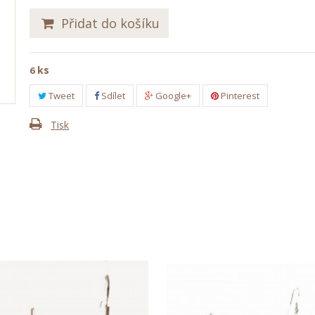
Přidat do košíku
ks
6
Tweet
Sdílet
Google+
Pinterest
Tisk