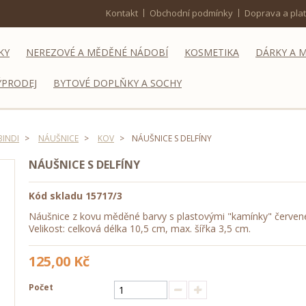
Kontakt
Obchodní podmínky
Doprava a pla
KY
NEREZOVÉ A MĚDĚNÉ NÁDOBÍ
KOSMETIKA
DÁRKY A 
ÝPRODEJ
BYTOVÉ DOPLŇKY A SOCHY
BINDI
>
NÁUŠNICE
>
KOV
>
NÁUŠNICE S DELFÍNY
NÁUŠNICE S DELFÍNY
Kód skladu
15717/3
Náušnice z kovu měděné barvy s plastovými "kamínky" červené
Velikost: celková délka 10,5 cm, max. šířka 3,5 cm.
125,00 Kč
Počet