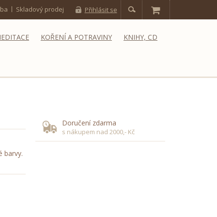
tba
Skladový prodej
Přihlásit se
MEDITACE
KOŘENÍ A POTRAVINY
KNIHY, CD
Doručení zdarma
s nákupem nad 2000,- Kč
 barvy.