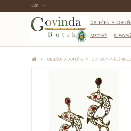
CZK
OBLEČENÍ A DOPLŇ
METRÁŽ
SLEVY/V
>
OBLEČENÍ A DOPLŇKY
>
DOPLŇKY - NÁUŠNICE, 