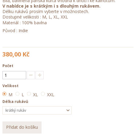
Bílá, bavlněná pánská kurta vhodná k dhotí i ke kalhotům.
V nabídce je s krátkým i s dlouhým rukávem.
Délku rukávů prosím vyberte v možnostech.
Dostupné velikosti : M, L, XL, XXL
Materiál : 100% bavlna
Původ : Indie
380,00 Kč
Počet
Velikost
M
L
XL
XXL
Délka rukávů
krátký rukáv
Přidat do košíku