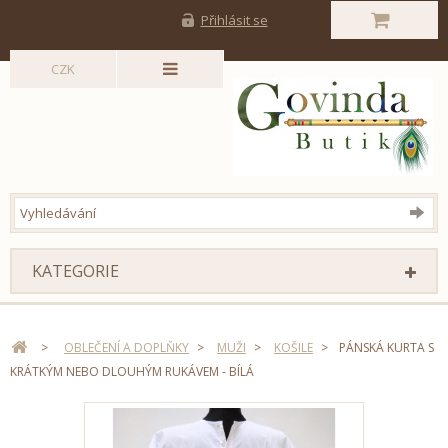
Přihlásit se
CZK
KATEGORIE
>
OBLEČENÍ A DOPLŇKY
>
MUŽI
>
KOŠILE
>
PÁNSKÁ KURTA S
KRÁTKÝM NEBO DLOUHÝM RUKÁVEM - BÍLÁ