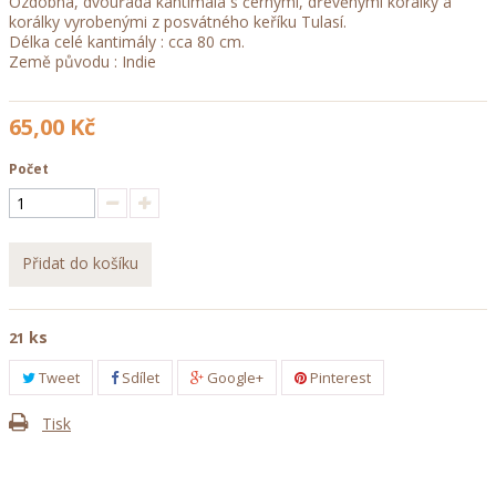
Ozdobná, dvouřadá kantimála s černými, dřevěnými korálky a
korálky vyrobenými z posvátného keříku Tulasí.
Délka celé kantimály : cca 80 cm.
Země původu : Indie
65,00 Kč
Počet
Přidat do košíku
ks
21
Tweet
Sdílet
Google+
Pinterest
Tisk