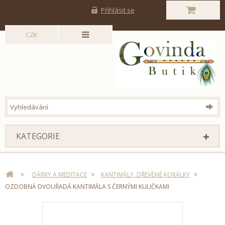
Přihlásit se
CZK
KATEGORIE
>
DÁRKY A MEDITACE
>
KANTIMÁLY, DŘEVĚNÉ KORÁLKY
>
OZDOBNÁ DVOUŘADÁ KANTIMÁLA S ČERNÝMI KULIČKAMI