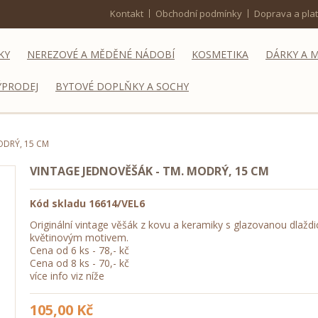
Kontakt
Obchodní podmínky
Doprava a pla
KY
NEREZOVÉ A MĚDĚNÉ NÁDOBÍ
KOSMETIKA
DÁRKY A 
ÝPRODEJ
BYTOVÉ DOPLŇKY A SOCHY
ODRÝ, 15 CM
VINTAGE JEDNOVĚŠÁK - TM. MODRÝ, 15 CM
Kód skladu
16614/VEL6
Originální vintage věšák z kovu a keramiky s glazovanou dlaždic
květinovým motivem.
Cena od 6 ks - 78,- kč
Cena od 8 ks - 70,- kč
více info viz níže
105,00 Kč