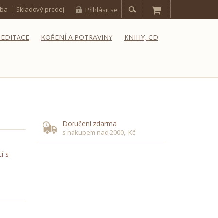
tba
Skladový prodej
Přihlásit se
MEDITACE
KOŘENÍ A POTRAVINY
KNIHY, CD
Doručení zdarma
s nákupem nad 2000,- Kč
í s