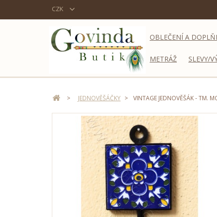
CZK
OBLEČENÍ A DOPLŇ
METRÁŽ
SLEVY/V
>
JEDNOVĚŠÁČKY
>
VINTAGE JEDNOVĚŠÁK - TM. M