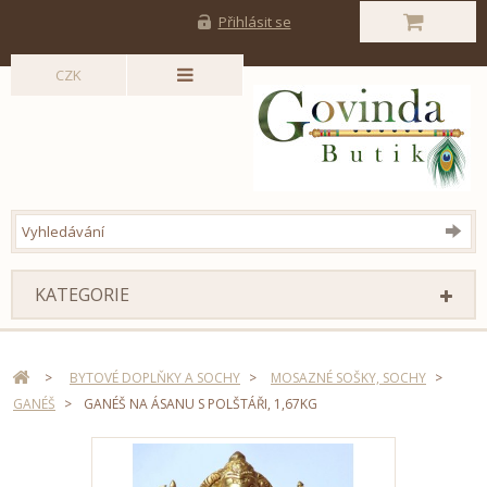
Přihlásit se
CZK
KATEGORIE
>
BYTOVÉ DOPLŇKY A SOCHY
>
MOSAZNÉ SOŠKY, SOCHY
>
GANÉŠ
>
GANÉŠ NA ÁSANU S POLŠTÁŘI, 1,67KG