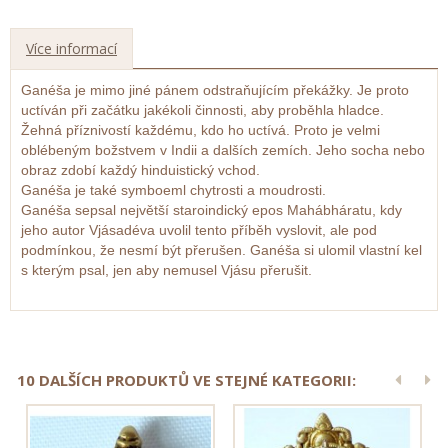
Více informací
Ganéša je mimo jiné pánem odstraňujícím překážky. Je proto
uctíván při začátku jakékoli činnosti, aby proběhla hladce.
Žehná příznivostí každému, kdo ho uctívá. Proto je velmi
oblébeným božstvem v Indii a dalších zemích. Jeho socha nebo
obraz zdobí každý hinduistický vchod.
Ganéša je také symboeml chytrosti a moudrosti.
Ganéša sepsal největší staroindický epos Mahábháratu, kdy
jeho autor Vjásadéva uvolil tento příběh vyslovit, ale pod
podmínkou, že nesmí být přerušen. Ganéša si ulomil vlastní kel
s kterým psal, jen aby nemusel Vjásu přerušit.
10 DALŠÍCH PRODUKTŮ VE STEJNÉ KATEGORII: