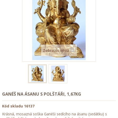
Zobrazit větší
GANÉŠ NA ÁSANU S POLŠTÁŘI, 1,67KG
Kód skladu
16137
Krásná, mosazná soška Ganéši sedícího na ásanu (sedátku) s