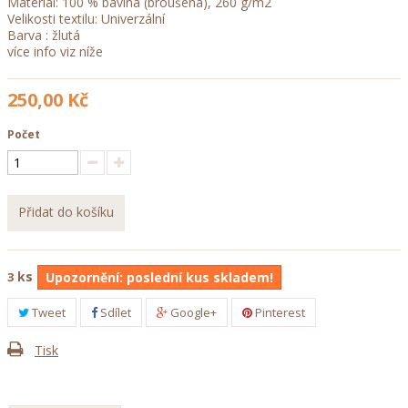
Materiál
: 100 % bavlna (broušená), 260 g/m2
Velikosti textilu
: Univerzální
Barva : žlutá
více info viz níže
250,00 Kč
Počet
Přidat do košíku
ks
3
Upozornění: poslední kus skladem!
Tweet
Sdílet
Google+
Pinterest
Tisk