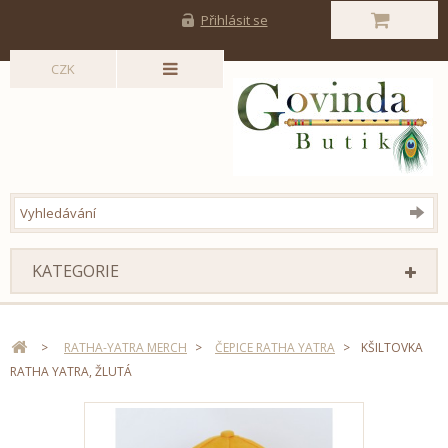
Přihlásit se
CZK
KATEGORIE
>
RATHA-YATRA MERCH
>
ČEPICE RATHA YATRA
>
KŠILTOVKA
RATHA YATRA, ŽLUTÁ