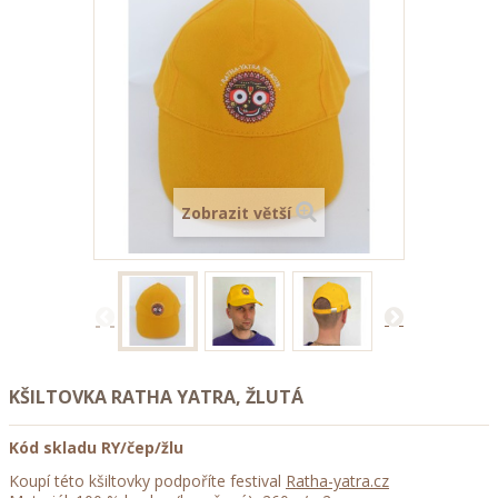
Zobrazit větší
KŠILTOVKA RATHA YATRA, ŽLUTÁ
Kód skladu
RY/čep/žlu
Koupí této kšiltovky podpoříte festival
Ratha-yatra.cz