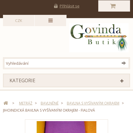
Přihlásit se
CZK
KATEGORIE
>
METRÁŽ
>
BAVLNĚNÉ
>
BAVLNA S VYŠÍVANÝM OKRAJEM
>
JIHOINDICKÁ BAVLNA S VYŠÍVANÝM OKRAJEM - FIALOVÁ