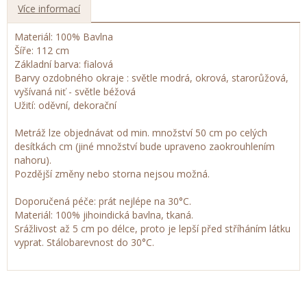
Více informací
Materiál: 100% Bavlna
Šíře: 112 cm
Základní barva: fialová
Barvy ozdobného okraje : světle modrá, okrová, starorůžová,
vyšívaná niť - světle béžová
Užití: oděvní, dekorační
Metráž lze objednávat od min. množství 50 cm po celých
desítkách cm (jiné množství bude upraveno zaokrouhlením
nahoru).
Pozdější změny nebo storna nejsou možná.
Doporučená péče: prát nejlépe na 30°C.
Materiál: 100% jihoindická bavlna, tkaná.
Srážlivost až 5 cm po délce, proto je lepší před stříháním látku
vyprat. Stálobarevnost do 30°C.