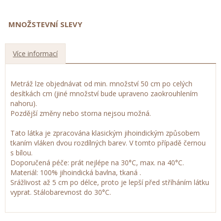
MNOŽSTEVNÍ SLEVY
Více informací
Metráž lze objednávat od min. množství 50 cm po celých
desítkách cm (jiné množství bude upraveno zaokrouhlením
nahoru).
Pozdější změny nebo storna nejsou možná.
Tato látka je zpracována klasickým jihoindickým způsobem
tkaním vláken dvou rozdílných barev. V tomto případě černou
s bílou.
Doporučená péče: prát nejlépe na 30°C, max. na 40°C.
Materiál: 100% jihoindická bavlna, tkaná .
Srážlivost až 5 cm po délce, proto je lepší před stříháním látku
vyprat. Stálobarevnost do 30°C.