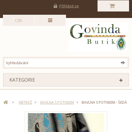
Přihlásit se
CZK
KATEGORIE
>
METRÁŽ
>
BAVLNA S POTISKEM
>
BAVLNA S POTISKEM - ŠEDÁ