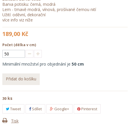
Barva potisku: černá, modrá
Lem - tmavě modrá, vínová, prošívané černou nití
Užití: oděvní, dekorační
více info viz níže
189,00 Kč
Počet
Minimální množství pro objednání je
50
Přidat do košíku
ks
30
Tweet
Sdílet
Google+
Pinterest
Tisk