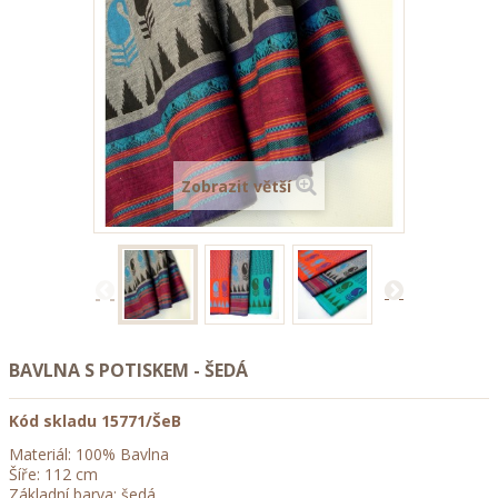
Zobrazit větší
BAVLNA S POTISKEM - ŠEDÁ
Kód skladu
15771/ŠeB
Materiál: 100% Bavlna
Šíře: 112 cm
Základní barva: šedá