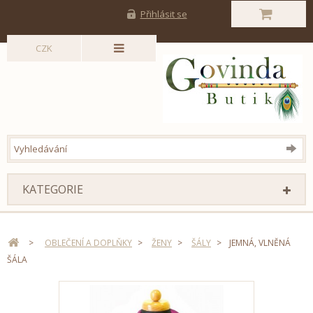
Přihlásit se
CZK
KATEGORIE
>
OBLEČENÍ A DOPLŇKY
>
ŽENY
>
ŠÁLY
>
JEMNÁ, VLNĚNÁ
ŠÁLA