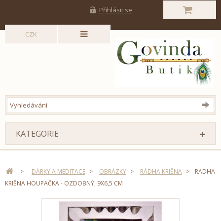
Přihlásit se
CZK
KATEGORIE
>
DÁRKY A MEDITACE
>
OBRÁZKY
>
RÁDHA KRIŠNA
>
RADHA
KRIŠNA HOUPAČKA - OZDOBNÝ, 9X6,5 CM