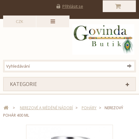
Přihlásit se
CZK
KATEGORIE
>
NEREZOVÉ A MĚDĚNÉ NÁDOBÍ
>
POHÁRY
>
NEREZOVÝ
POHÁR 400 ML