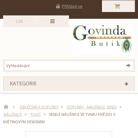
Přihlásit se
CZK
KATEGORIE
>
OBLEČENÍ A DOPLŇKY
>
DOPLŇKY - NÁUŠNICE, BINDI
>
NÁUŠNICE
>
PLAST
>
VESELÉ NÁUŠNICE VE TVARU HVĚZDY S
KVĚTINOVÝM DESIGNEM