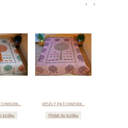
TCHWORK...
VESELÝ PATCHWORK...
VESELÝ PA
o košíku
Přidat do košíku
Přidat d