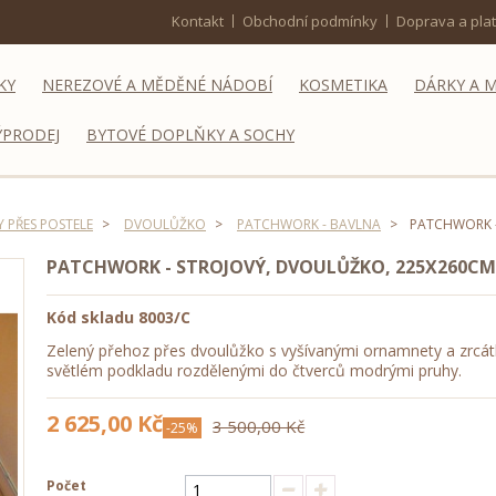
Kontakt
Obchodní podmínky
Doprava a pla
KY
NEREZOVÉ A MĚDĚNÉ NÁDOBÍ
KOSMETIKA
DÁRKY A 
ÝPRODEJ
BYTOVÉ DOPLŇKY A SOCHY
 PŘES POSTELE
>
DVOULŮŽKO
>
PATCHWORK - BAVLNA
>
PATCHWORK -
PATCHWORK - STROJOVÝ, DVOULŮŽKO, 225X260C
Kód skladu
8003/C
Zelený přehoz přes dvoulůžko s vyšívanými ornamnety a zrcát
světlém podkladu rozdělenými do čtverců modrými pruhy.
2 625,00 Kč
3 500,00 Kč
-25%
Počet