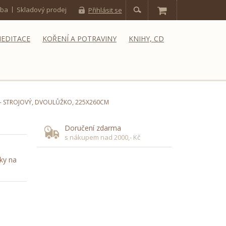
tba
Skladový prodej
Přihlásit se
MEDITACE
KOŘENÍ A POTRAVINY
KNIHY, CD
 STROJOVÝ, DVOULŮŽKO, 225X260CM
M
Doručení zdarma
s nákupem nad 2000,- Kč
ky na