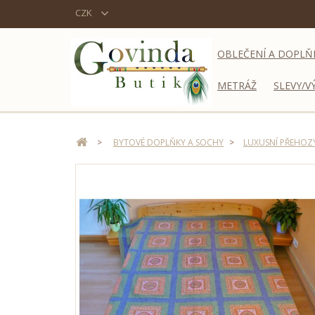
CZK
OBLEČENÍ A DOPLŇ
METRÁŽ
SLEVY/V
>
BYTOVÉ DOPLŇKY A SOCHY
>
LUXUSNÍ PŘEHOZY