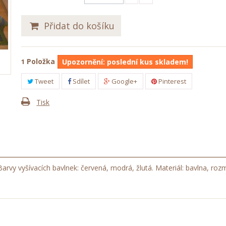
Přidat do košíku
Položka
1
Upozornění: poslední kus skladem!
Tweet
Sdílet
Google+
Pinterest
Tisk
arvy vyšívacích bavlnek: červená, modrá, žlutá. Materiál: bavlna, ro