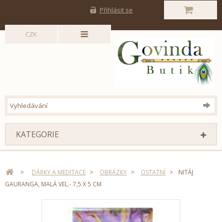
Přihlásit se
CZK
KATEGORIE
>
DÁRKY A MEDITACE
>
OBRÁZKY
>
OSTATNÍ
>
NITÁJ
GAURANGA, MALÁ VEL.- 7,5 X 5 CM