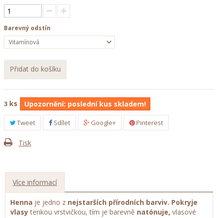
Barevný odstín
Vitamínová
Přidat do košíku
ks
3
Upozornění: poslední kus skladem!
Tweet
Sdílet
Google+
Pinterest
Tisk
Více informací
Henna
je jedno z
nejstarších přírodních barviv. Pokryje
vlasy
tenkou vrstvičkou, tím je barevně
natónuje,
vlasové