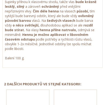
šupinky přilnou k vlasovému stvolu, takže vlas
bude krásně
lesklý, silný
a zároveň
ochráněný
před vnějšími
nepříznivými vlivy.
Čím déle henna
na vlasech
působí,
tím
sytější bude barevný odstín, který ale bude vždy
ovlivněný
původní barvou
vlasů. Na
šedivých vlasech
bude barva
vždy
o něco světlejší,
dlouhodobou aplikací se ale
rozdíl
bude stírat.
Na vlasy
henna přilne natrvalo,
odmývá se
minimálně.
Hennu je možno aplikovat v libovolném
časovém odstupu
podle potřeby a rychlosti růstu vlasů,
obvykle 1-2x měsíčně. Jednotlivé odstíny lze spolu míchat
podle libosti.
Balení 100 g.
2 DALŠÍCH PRODUKTŮ VE STEJNÉ KATEGORII: