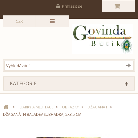
Přihlásit se
CZK
KATEGORIE
>
DÁRKY A MEDITACE
>
OBRÁZKY
>
DŽAGANÁT
>
DŽAGANÁTH BALADÉV SUBHADRA, 5X3,5 CM