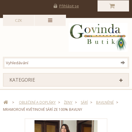
Přihlásit se
CZK
KATEGORIE
>
OBLEČENÍ A DOPLŇKY
>
ŽENY
>
SÁRÍ
>
BAVLNĚNÉ
>
MRAMOROVĚ KVĚTINOVÉ SÁRÍ ZE 100% BAVLNY