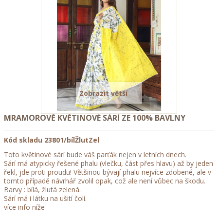
Zobrazit větší
MRAMOROVĚ KVĚTINOVÉ SÁRÍ ZE 100% BAVLNY
Kód skladu
23801/bílŽlutZel
Toto květinové sárí bude váš parťák nejen v letních dnech.
Sárí má atypicky řešené phalu (vlečku, část přes hlavu) až by jeden
řekl, jde proti proudu! Většinou bývají phalu nejvíce zdobené, ale v
tomto případě návrhář zvolil opak, což ale není vůbec na škodu.
Barvy : bílá, žlutá zelená.
Sárí má i látku na ušití čolí.
více info níže